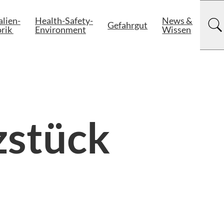
lien-

Health-Safety-

News &

Gefahrgut
rik 
Environment
Wissen
zstück