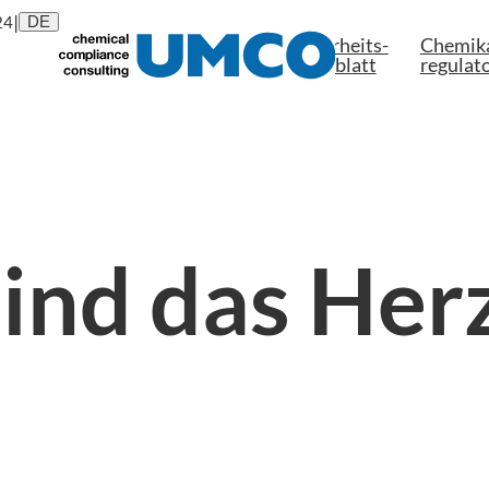
|
24
DE
Sicherheits-

Chemika
Über uns
datenblatt
regulato
ind das Her