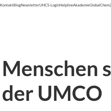
Kontakt
Blog
Newsletter
UHCS-Login
Helpline
Akademie
GlobalChem
Menschen s
der UMCO