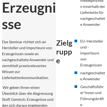
Meldepflichte
Erzeugni
n innerhalb der
Lieferkette für
sse
nachgeschaltet
e Anwender
Zielg
EU-Hersteller
Das Seminar richtet sich an
und -
Hersteller und Importeure von
rupp
Importeure
Erzeugnissen sowie an
e
von
nachgeschaltete Anwender und
Erzeugnissen
vermittelt praxisrelevantes
Wissen zur
nachgeschaltet
Lieferkettenkommunikation.
e Anwender
Geschäftsführ
Wir geben Ihnen einen
er*innen und
Überblick über die Abgrenzung
Führungskräft
Stoff, Gemisch, Erzeugnisse und
e
den sich daraus ergebenden