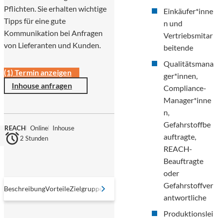
Pflichten. Sie erhalten wichtige
Einkäufer*inne
Tipps für eine gute
n und
Kommunikation bei Anfragen
Vertriebsmitar
von Lieferanten und Kunden.
beitende
Qualitätsmana
(1) Termin anzeigen
ger*innen,
Inhouse anfragen
Compliance-
Manager*inne
n,
Gefahrstoffbe
REACH
Online
Inhouse
auftragte,
2 Stunden
REACH-
Beauftragte
oder
Gefahrstoffver
Beschreibung
Vorteile
Zielgruppe
Inhalte
Referierende
Methodik
Abschlu
antwortliche
Produktionslei