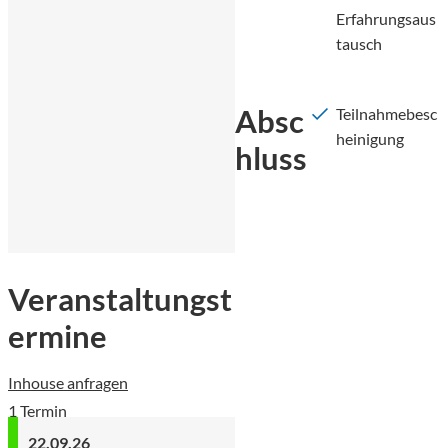
Erfahrungsaus
tausch
Absc
Teilnahmebesc
heinigung
hluss
Veranstaltungst
ermine
Inhouse anfragen
1 Termin
22.09.26