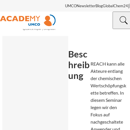
|
UMCO
Newsletter
Blog
GlobalChem24
©
Lance Asper | Unsplash
Besc
hreib
REACH kann alle
Akteure entlang
ung
der chemischen
Wertschöpfungsk
ette betreffen. In
diesem Seminar
legen wir den
Fokus auf
nachgeschaltete
Anwender und