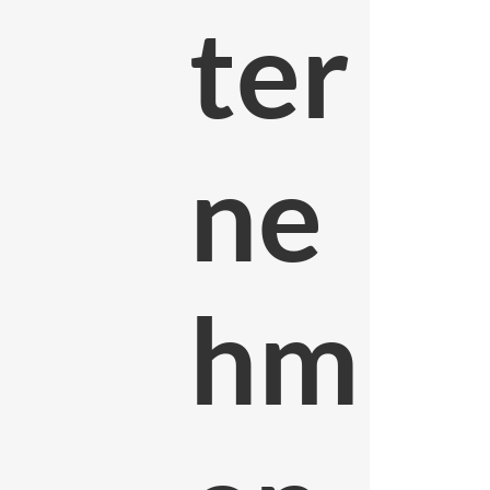
ter
ne
hm