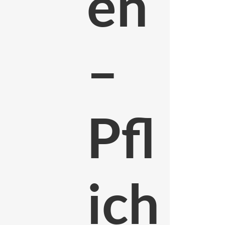
en
–
Pfl
ich