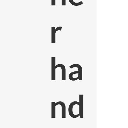
r
ha
nd