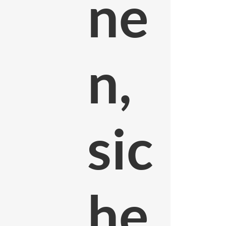
ne
n,
sic
he