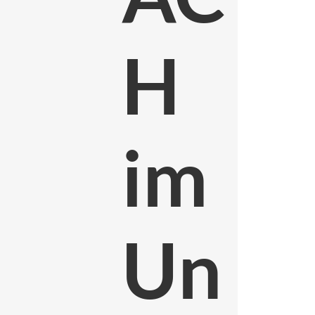
H
im
Un