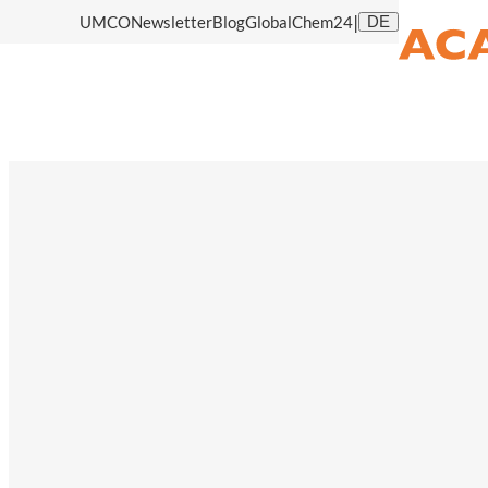
|
UMCO
Newsletter
Blog
GlobalChem24
DE