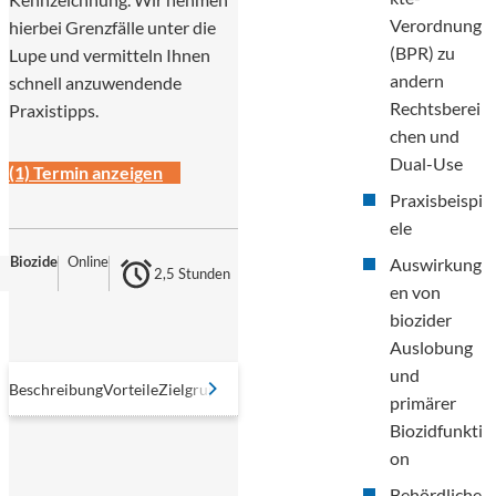
Verordnung
hierbei Grenzfälle unter die
(BPR) zu
Lupe und vermitteln Ihnen
andern
schnell anzuwendende
Rechtsberei
Praxistipps.
chen und
Dual-Use
(1) Termin anzeigen
Praxisbeispi
ele
Biozide
Online
Auswirkung
2,5 Stunden
en von
biozider
Auslobung
und
Beschreibung
Vorteile
Zielgruppe
Inhalte
Referierende
Methodik
Abschlu
primärer
Biozidfunkti
on
Behördliche