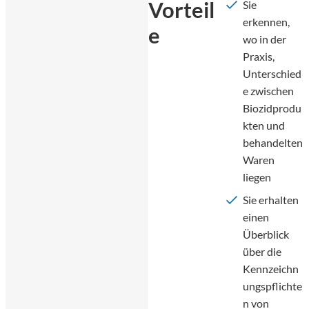
Vorteil
Sie
erkennen,
e
wo in der
Praxis,
Unterschied
e zwischen
Biozidprodu
kten und
behandelten
Waren
liegen
Sie erhalten
einen
Überblick
über die
Kennzeichn
ungspflichte
n von