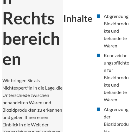
Rechts
Inhalte
Abgrenzung
Biozidprodu
bereich
kte und
behandelte
Waren
en
Kennzeichn
ungspflichte
n für
Biozidprodu
Wir bringen Sie als
kte und
Nichtexpert*in in die Lage, die
behandelte
Unterschiede zwischen
Waren
behandelten Waren und
Abgrenzung
Biozidprodukten zu erkennen
der
und geben Ihnen einen
Biozidprodu
Einblick in die Welt der
kte-
Kennzeichnung. Wir nehmen