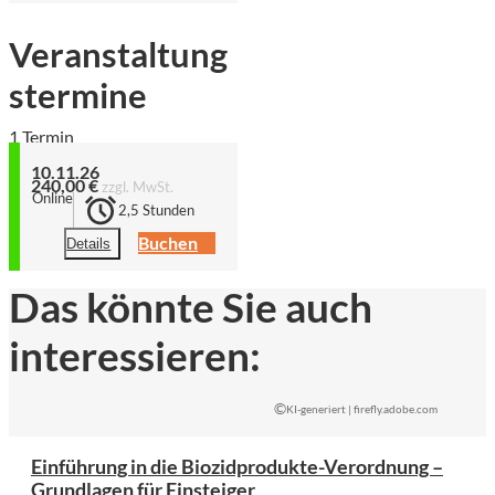
Veranstaltung
stermine
1 Termin
10.11.26
240,00 €
zzgl. MwSt.
Online
2,5 Stunden
Buchen
Details
Das könnte Sie auch
interessieren:
©
KI-generiert | firefly.adobe.com
Einführung in die Biozidprodukte-Verordnung –
Grundlagen für Einsteiger