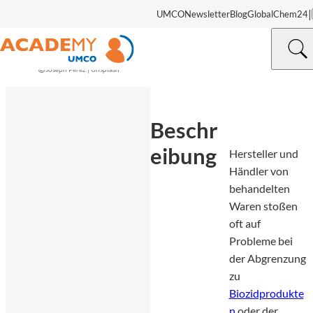
|
UMCO
Newsletter
Blog
GlobalChem24
©
Joseph Pérez | Unsplash
Beschr
eibung
Hersteller und
Händler von
behandelten
Waren stoßen
oft auf
Probleme bei
der Abgrenzung
zu
Biozidprodukte
n
oder der