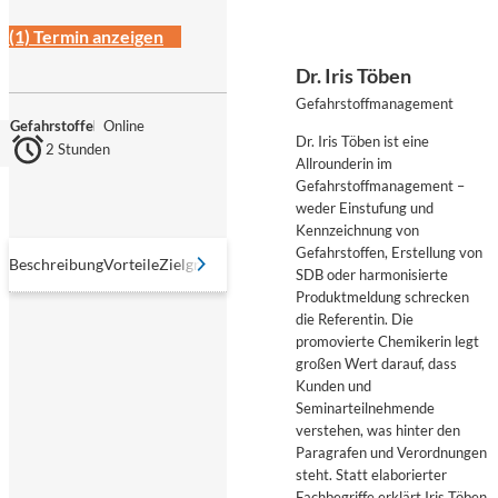
(1) Termin anzeigen
Dr. Iris Töben
Gefahrstoffmanagement
Gefahrstoffe
Online
Dr. Iris Töben ist eine
2 Stunden
Allrounderin im
Gefahrstoffmanagement –
weder Einstufung und
Kennzeichnung von
Gefahrstoffen, Erstellung von
Beschreibung
Vorteile
Zielgruppe
Inhalte
Referierende
Methodik
Abschlu
SDB oder harmonisierte
Produktmeldung schrecken
die Referentin. Die
promovierte Chemikerin legt
großen Wert darauf, dass
Kunden und
Seminarteilnehmende
verstehen, was hinter den
Paragrafen und Verordnungen
steht. Statt elaborierter
Fachbegriffe erklärt Iris Töben