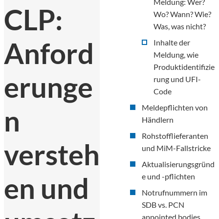
Meldung: Wer?
CLP:
Wo? Wann? Wie?
Was, was nicht?
Anford
Inhalte der
Meldung, wie
Produktidentifizie
erunge
rung und UFI-
Code
Meldepflichten von
n
Händlern
Rohstofflieferanten
versteh
und MiM-Fallstricke
Aktualisierungsgründ
en und
e und -pflichten
Notrufnummern im
SDB vs. PCN
appointed bodies