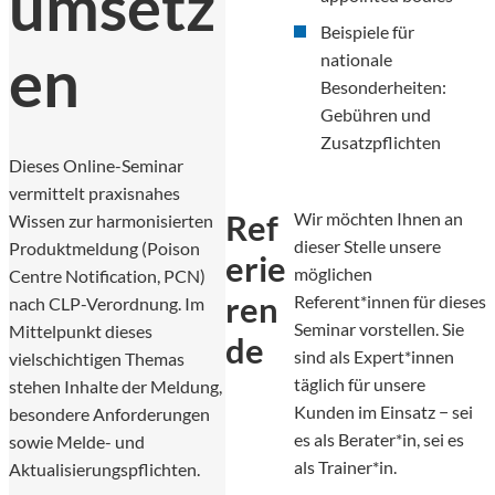
umsetz
Beispiele für
en
nationale
Besonderheiten:
Gebühren und
Zusatzpflichten
Dieses Online-Seminar
vermittelt praxisnahes
Ref
Wir möchten Ihnen an
Wissen zur harmonisierten
dieser Stelle unsere
Produktmeldung (Poison
erie
möglichen
Centre Notification, PCN)
ren
Referent*innen für dieses
nach CLP-Verordnung. Im
Seminar vorstellen. Sie
Mittelpunkt dieses
de
sind als Expert*innen
vielschichtigen Themas
täglich für unsere
stehen Inhalte der Meldung,
Kunden im Einsatz − sei
besondere Anforderungen
es als Berater*in, sei es
sowie Melde- und
als Trainer*in.
Aktualisierungspflichten.