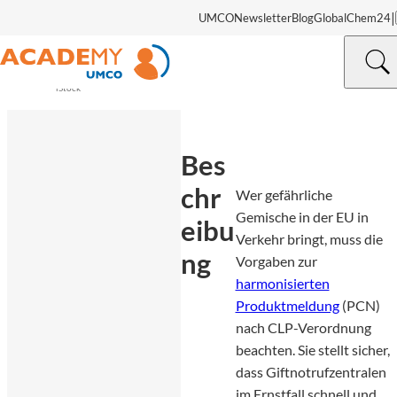
|
UMCO
Newsletter
Blog
GlobalChem24
MartinPrescott |
©
iStock
Bes
chr
Wer gefährliche
Gemische in der EU in
eibu
Verkehr bringt, muss die
ng
Vorgaben zur
harmonisierten
Produktmeldung
(PCN)
nach CLP-Verordnung
beachten. Sie stellt sicher,
dass Giftnotrufzentralen
im Ernstfall schnell und