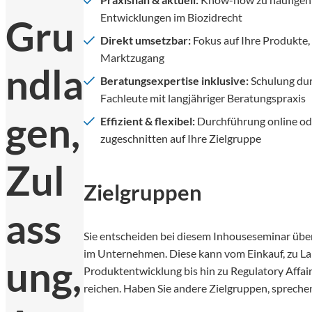
Entwicklungen im Biozidrecht
Gru
Direkt umsetzbar:
Fokus auf Ihre Produkte,
Marktzugang
ndla
Beratungsexpertise inklusive:
Schulung dur
Fachleute mit langjähriger Beratungspraxis
gen,
Effizient & flexibel:
Durchführung online ode
zugeschnitten auf Ihre Zielgruppe
Zul
Zielgruppen
ass
Sie entscheiden bei diesem Inhouseseminar über
im Unternehmen. Diese kann vom Einkauf, zu La
ung,
Produktentwicklung bis hin zu Regulatory Affair
reichen. Haben Sie andere Zielgruppen, sprechen