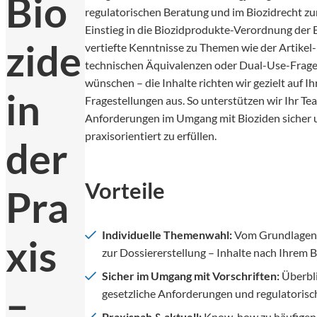
Bio
regulatorischen Beratung und im Biozidrecht zu
Einstieg in die Biozidprodukte-Verordnung der
zide
vertiefte Kenntnisse zu Themen wie der Artikel-
technischen Äquivalenzen oder Dual-Use-Frage
wünschen – die Inhalte richten wir gezielt auf Ih
in
Fragestellungen aus. So unterstützen wir Ihr Te
Anforderungen im Umgang mit Bioziden sicher 
praxisorientiert zu erfüllen.
der
Vorteile
Pra
Individuelle Themenwahl:
Vom Grundlagenv
xis
zur Dossiererstellung – Inhalte nach Ihrem 
Sicher im Umgang mit Vorschriften:
Überbli
–
gesetzliche Anforderungen und regulatorisc
Praxisnah & aktuell:
Know-how zu häufigen 