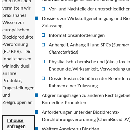
en zu Bioziden
vermitteln wir
Vor- und Nachteile der unterschiedlich
praxisnahes
Dossiers zur Wirkstoffgenehmigung und Bio
Wissen zur
Zulassung:
europäischen
Informationsanforderungen
Biozidprodukte
-Verordnung
Anhang II, Anhang III und SPCs (
Summary
(EU BPR). Die
Characteristics
)
Inhalte passen
Physikalisch-chemische und (öko-) toxik
wir individuell
Endpunkte, Wirksamkeit, Verwendung u
an Ihre
Dossierkosten, Gebühren der Behörden u
Produkte,
Rahmen einer Zulassung
Fragestellungen
und
Abgrenzungsfragen zu anderen Rechtsgebie
Zielgruppen an.
Borderline-Produkten
Anforderungen unter der Biozidrechts-
Durchführungsverordnung (ChemBiozidDV
Inhouse
anfragen
Weitere Aspekte zu Bioziden