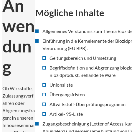
An
Mögliche Inhalte
wen
Allgemeines Verständnis zum Thema Biozid
dun
Einführung in die Kernelemente der Biozidp
Verordnung (EU BPR):
Geltungsbereich und Umsetzung
g
Begriffsdefinition und Abgrenzung biozid
Biozidprodukt, Behandelte Ware
Unionsliste
Ob Wirkstoffe,
Übergangsfristen
Zulassungsverf
ahren oder
Altwirkstoff-Überprüfungsprogramm
Abgrenzungsfra
Artikel- 95-Liste
gen: In unseren
Zugangsbescheinigung (Letter of Access, kur
Inhouseseminar
Äquivalenz und gemeinsame Nutzung von D