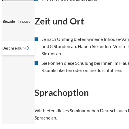
Zeit und Ort
Biozide
Inhouse
Je nach Umfang bieten wir eine Inhouse-Var
und 8 Stunden an. Haben Sie andere Vorstel
Beschreibung
Vorteile
Zielgruppen
Mögliche Inhalte
Zeit und Ort
Sprach
Sie uns an.
Sie können diese Schulung bei Ihnen im Haus
Räumlichkeiten oder online durchführen.
Sprachoption
Wir bieten dieses Seminar neben Deutsch auch i
Sprache an.