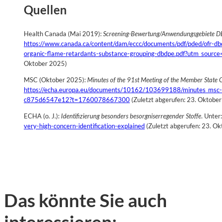
Quellen
Health Canada (Mai 2019):
Screening-Bewertung/Anwendungsgebiete 
https://www.canada.ca/content/dam/eccc/documents/pdf/pded/ofr-db
organic-flame-retardants-substance-grouping-dbdpe.pdf?utm_source
Oktober 2025)
MSC (Oktober 2025):
Minutes of the 91st Meeting of the Member State
https://echa.europa.eu/documents/10162/103699188/minutes_msc
c875d6547e12?t=1760078667300
(Zuletzt abgerufen: 23. Oktobe
ECHA (o. J.):
Identifizierung besonders besorgniserregender Stoffe
. Unter
very-high-concern-identification-explained
(Zuletzt abgerufen: 23. O
Das könnte Sie auch
interessieren: