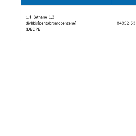
1,1'-(ethane-1,2-
diyl)bis[pentabromobenzene]
84852-53
(DBDPE)