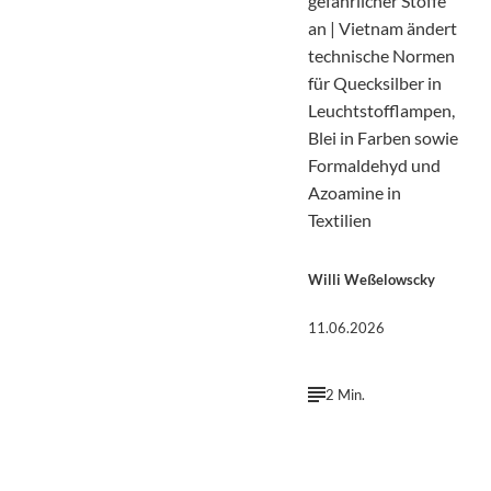
gefährlicher Stoffe
an | Vietnam ändert
technische Normen
für Quecksilber in
Leuchtstofflampen,
Blei in Farben sowie
Formaldehyd und
Azoamine in
Textilien
Willi Weßelowscky
11.06.2026
2 Min.
©
Pfüderi | Pixabay