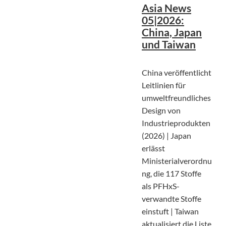
Asia News
05|2026:
China, Japan
und Taiwan
China veröffentlicht
Leitlinien für
umweltfreundliches
Design von
Industrieprodukten
(2026) | Japan
erlässt
Ministerialverordnu
ng, die 117 Stoffe
als PFHxS-
verwandte Stoffe
einstuft | Taiwan
aktualisiert die Liste