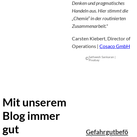
Denken und pragmatisches
Handeln aus. Hier stimmt die
„Chemie“ in der routinierten
Zusammenarbeit."
Carsten Kiebert, Director of
Operations |
Cosaco GmbH
Satheesh Sankaran |
©
Pixabay
Mit unserem
Blog immer
Ranjith_Photography
©
747 | Pexels
gut
Gefahrgutbefö