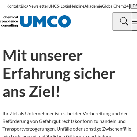
|
Kontakt
Blog
Newsletter
UHCS-Login
Helpline
Akademie
GlobalChem24
D
©
UMCO GmbH
Mit unserer
Erfahrung sicher
ans Ziel!
Ihr Ziel als Unternehmer ist es, bei der Vorbereitung und der
Beförderung von Gefahrgut rechtskonform zu handeln und
Transportverzögerungen, Unfälle oder sonstige Zwischenfälle
wie Leckagen mit gefährlichen Gütern zu verhindern.