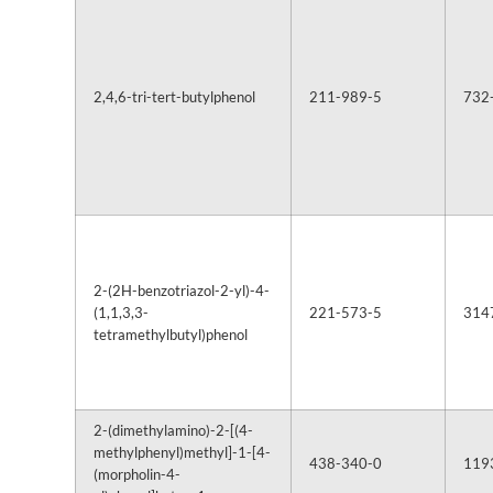
2,4,6-tri-tert-butylphenol
211-989-5
732
2-(2H-benzotriazol-2-yl)-4-
(1,1,3,3-
221-573-5
314
tetramethylbutyl)phenol
2-(dimethylamino)-2-[(4-
methylphenyl)methyl]-1-[4-
438-340-0
119
(morpholin-4-