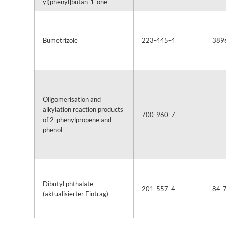
yl)phenyl]butan-1-one
Bumetrizole
223-445-4
389
Oligomerisation and
alkylation reaction products
700-960-7
-
of 2-phenylpropene and
phenol
Dibutyl phthalate
201-557-4
84-
(aktualisierter Eintrag)