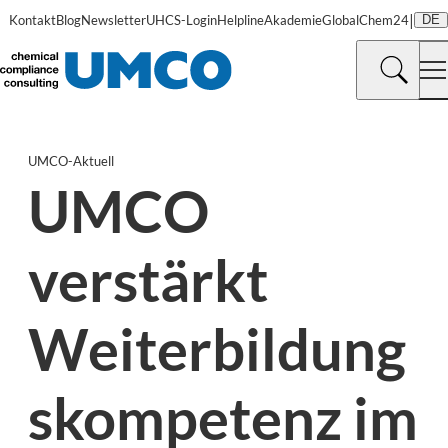
|
Kontakt
Blog
Newsletter
UHCS-Login
Helpline
Akademie
GlobalChem24
DE
UMCO-Aktuell
UMCO
verstärkt
Weiterbildung
skompetenz im