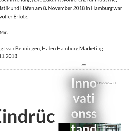
istik und Häfen am 8. November 2018 in Hamburg war
voller Erfolg.
 Min.
gt van Beuningen, Hafen Hamburg Marketing
11.2018
Inno
©
UMCO GmbH
vati
Mit der
Wiedergabe
Eindrüc
onss
dieses Videos
werden Daten an
tand