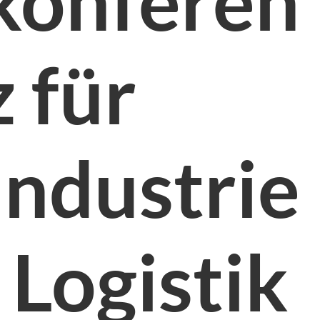
konferen
z für
Industrie
, Logistik