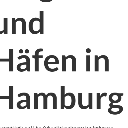
und
Häfen in
Hamburg
ssemitteilung | Die Zukunftskonferenz für Industrie,