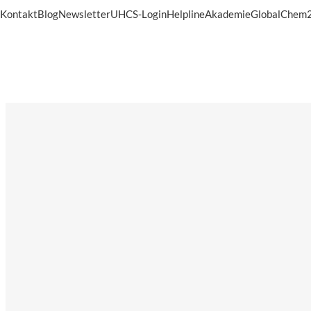
Kontakt
Blog
Newsletter
UHCS-Login
Helpline
Akademie
GlobalChem