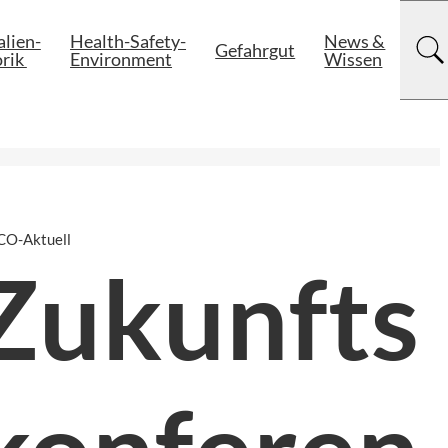
lien-

Health-Safety-

News &

Gefahrgut
rik 
Environment
Wissen
O-Aktuell
Zukunfts