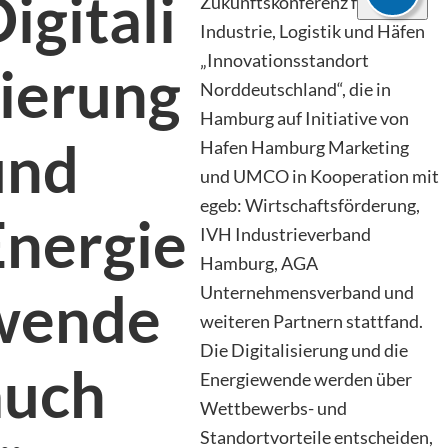
igitali
Zukunftskonferenz für
Industrie, Logistik und Häfen
„Innovationsstandort
sierung
Norddeutschland“, die in
Hamburg auf Initiative von
und
Hafen Hamburg Marketing
und UMCO in Kooperation mit
egeb: Wirtschaftsförderung,
Energie
IVH Industrieverband
Hamburg, AGA
Unternehmensverband und
wende
weiteren Partnern stattfand.
Die Digitalisierung und die
auch
Energiewende werden über
Wettbewerbs- und
Standortvorteile entscheiden,