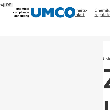
|
24
DE
Sicherheits-

Chemika
Über uns
datenblatt
regulato
UMC