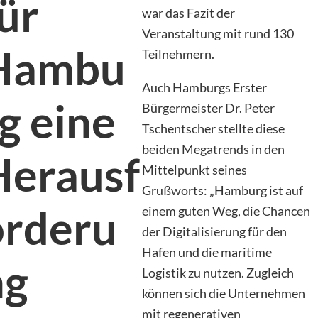
ür
war das Fazit der
Veranstaltung mit rund 130
Hambu
Teilnehmern.
Auch Hamburgs Erster
g eine
Bürgermeister Dr. Peter
Tschentscher stellte diese
beiden Megatrends in den
Herausf
Mittelpunkt seines
Grußworts: „Hamburg ist auf
orderu
einem guten Weg, die Chancen
der Digitalisierung für den
Hafen und die maritime
ng
Logistik zu nutzen. Zugleich
können sich die Unternehmen
mit regenerativen