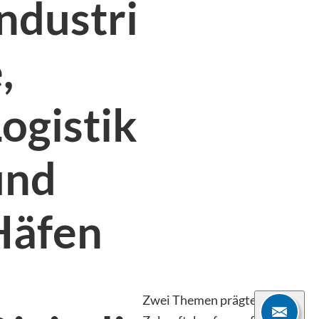
ndustri
,
ogistik
und
Häfen
Zwei Themen prägten die