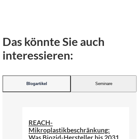
Das könnte Sie auch
interessieren:
Blogartikel
Seminare
©
KI-generiert | firefly.adobe.com
REACH-
Mikroplastikbeschränkung:
Was Biozid-Hersteller bis 2031