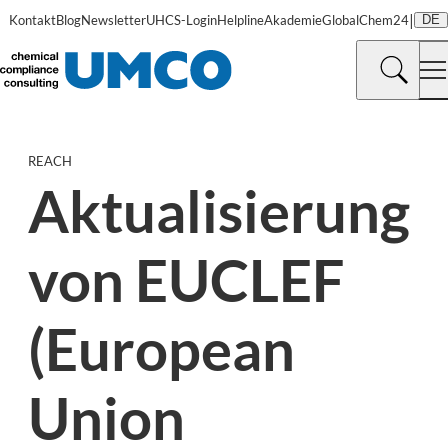
|
Kontakt
Blog
Newsletter
UHCS-Login
Helpline
Akademie
GlobalChem24
DE
REACH
Aktualisierung
von EUCLEF
(European
Union