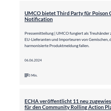
UMCO bietet Third Party für Poison 
Notification
Pressemitteilung | UMCO fungiert als Treuhänder 
EU-Lieferanten und Importeuren von Gemischen, di
harmonisierte Produktmeldung fallen.
06.06.2024
3 Min.
©
Bild von S
ECHA veröffentlicht 11 neu zugewies
für den Community Rolling Action P