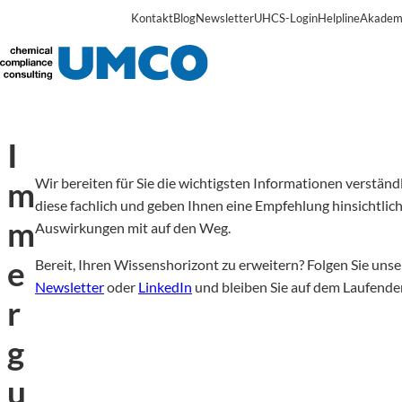
Kontakt
Blog
Newsletter
UHCS-Login
Helpline
Akadem
I
m
Wir bereiten für Sie die wichtigsten Informationen verständ
diese fachlich und geben Ihnen eine Empfehlung hinsichtlich
m
Auswirkungen mit auf den Weg.
e
Bereit, Ihren Wissenshorizont zu erweitern? Folgen Sie uns
Newsletter
oder
LinkedIn
und bleiben Sie auf dem Laufende
r
g
u