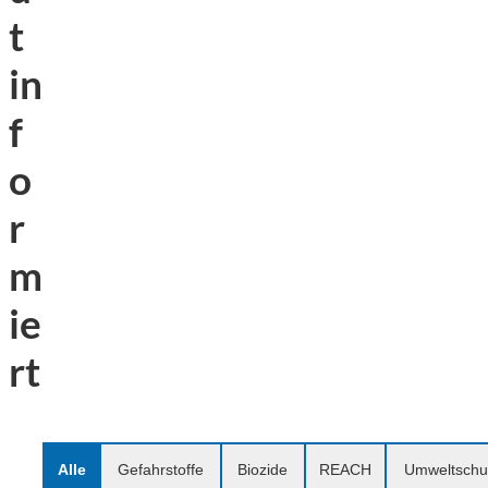
t
in
f
o
r
m
ie
rt
Alle
Gefahrstoffe
Biozide
REACH
Umweltschu