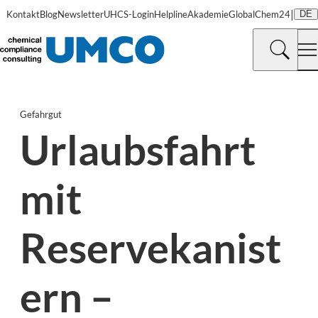
|
Kontakt
Blog
Newsletter
UHCS-Login
Helpline
Akademie
GlobalChem24
DE
Gefahrgut
Urlaubsfahrt
mit
Reservekanist
ern –