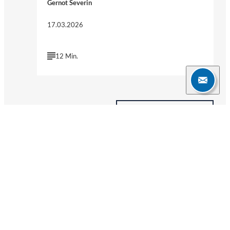
Gernot Severin
17.03.2026
12 Min.
Weitere Blogartikel
Verpassen Sie keine News mehr!
Erhalten Sie mit unseren Newslettern relevante Informationen