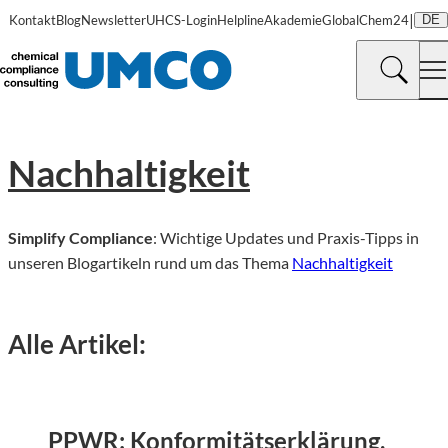
|
Kontakt
Blog
Newsletter
UHCS-Login
Helpline
Akademie
GlobalChem24
DE
Nachhaltigkeit
Simplify Compliance
: Wichtige Updates und Praxis-Tipps in
unseren Blogartikeln rund um das Thema
Nachhaltigkeit
Alle Artikel:
©
KI-genergiert | chatGPT (OpenAI)
PPWR: Konformitätserklärung,