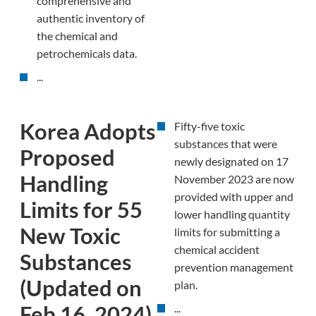
comprehensive and
authentic inventory of
the chemical and
petrochemicals data.
...
Korea Adopts
Fifty-five toxic
substances that were
Proposed
newly designated on 17
Handling
November 2023 are now
provided with upper and
Limits for 55
lower handling quantity
New Toxic
limits for submitting a
chemical accident
Substances
prevention management
(Updated on
plan.
Feb 16, 2024)
...