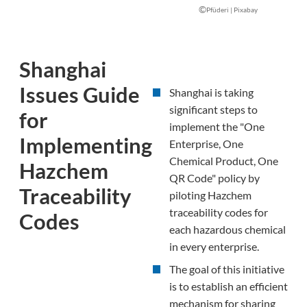
©
Pfüderi | Pixabay
Shanghai
Issues Guide
Shanghai is taking
significant steps to
for
implement the "One
Implementing
Enterprise, One
Chemical Product, One
Hazchem
QR Code" policy by
Traceability
piloting Hazchem
traceability codes for
Codes
each hazardous chemical
in every enterprise.
The goal of this initiative
is to establish an efficient
mechanism for sharing