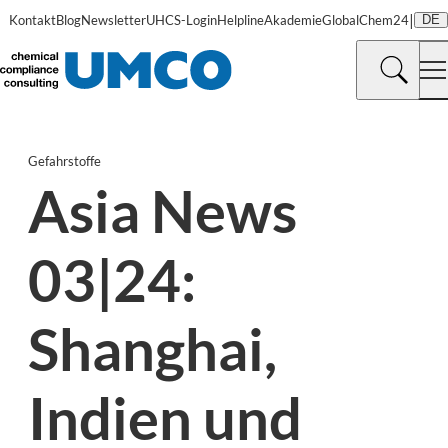
|
Kontakt
Blog
Newsletter
UHCS-Login
Helpline
Akademie
GlobalChem24
DE
Gefahrstoffe
Asia News
03|24:
Shanghai,
Indien und