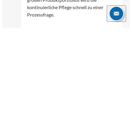
kontinuierliche Pflege schnell zu einer
Prozessfrage.
Selma Sarigül & Silvana Schäfer
30.06.2026
5 Min.
Weitere Blogartikel