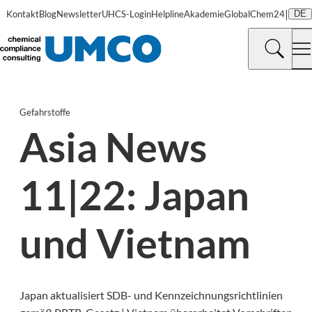
|
Kontakt
Blog
Newsletter
UHCS-Login
Helpline
Akademie
GlobalChem24
DE
Gefahrstoffe
Asia News
11|22: Japan
und Vietnam
Japan aktualisiert SDB- und Kennzeichnungsrichtlinien