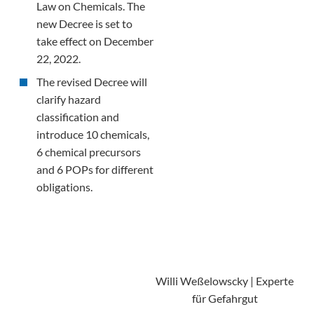
Law on Chemicals. The
new Decree is set to
take effect on December
22, 2022.
The revised Decree will
clarify hazard
classification and
introduce 10 chemicals,
6 chemical precursors
and 6 POPs for different
obligations.
Willi Weßelowscky | Experte
für Gefahrgut