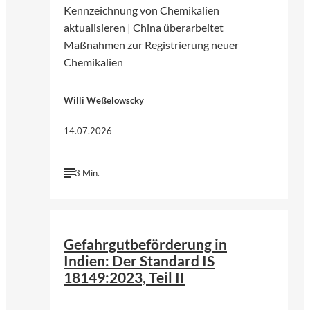
Kennzeichnung von Chemikalien
aktualisieren | China überarbeitet
Maßnahmen zur Registrierung neuer
Chemikalien
Willi Weßelowscky
14.07.2026
3 Min.
©
Ranjith_Photography 747 | Pexels
Gefahrgutbeförderung in
Indien: Der Standard IS
18149:2023, Teil II