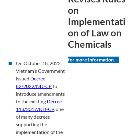
on
Implementati
on of Law on
Chemicals
for more information
On October 18, 2022,
Vietnam's Government
issued
Decree
82/2022/ND-CP
to
introduce amendments
to the existing
Decree
113/2017/ND-CP
, one
of many decrees
supporting the
implementation of the