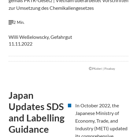
gemäß PRTR-Gesetz | Vietnam überarbeitet Vorschriften
zur Umsetzung des Chemikaliengesetzes
2 Min.
Willi Weßelowscky, Gefahrgut
11.11.2022
©
Pfüderi | Pixabay
Japan
Updates SDS
In October 2022, the
Japanese Ministry of
and Labelling
Economy, Trade, and
Guidance
Industry (METI) updated
its comprehensive