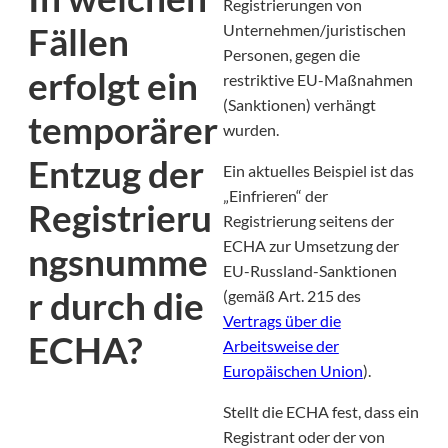
Registrierungen von
Fällen
Unternehmen/juristischen
Personen, gegen die
erfolgt ein
restriktive EU-Maßnahmen
(Sanktionen) verhängt
temporärer
wurden.
Entzug der
Ein aktuelles Beispiel ist das
„Einfrieren“ der
Registrieru
Registrierung seitens der
ECHA zur Umsetzung der
ngsnumme
EU-Russland-Sanktionen
r durch die
(gemäß Art. 215 des
Vertrags über die
ECHA?
Arbeitsweise der
Europäischen Union
).
Stellt die ECHA fest, dass ein
Registrant oder der von