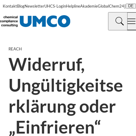
|
Kontakt
Blog
Newsletter
UHCS-Login
Helpline
Akademie
GlobalChem24
DE
REACH
Widerruf,
Ungültigkeitse
rklärung oder
„Einfrieren“