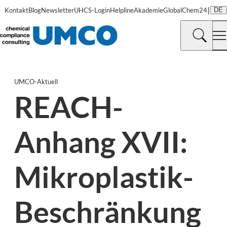
|
Kontakt
Blog
Newsletter
UHCS-Login
Helpline
Akademie
GlobalChem24
DE
UMCO-Aktuell
REACH-
Anhang XVII:
Mikroplastik-
Beschränkung