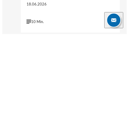
18.06.2026
10 Min.
Weitere Blogartikel
Verpassen Sie keine News mehr!
Erhalten Sie mit unseren Newslettern relevante Informationen
zu
Gefahrstoffen
,
Bioziden
,
REACH
,
Umweltschutz
,
Arbeitsschutz
und
Gefahrgut
– direkt in Ihren Posteingang.