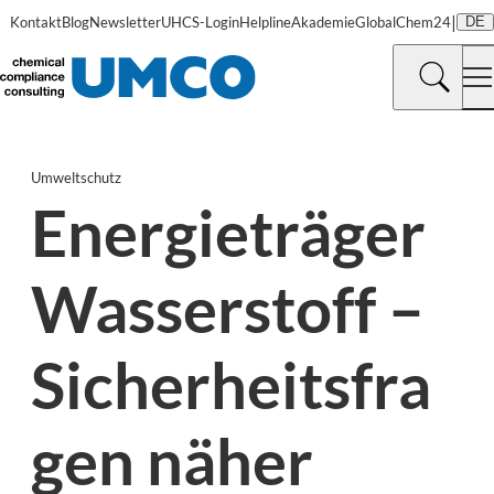
|
Kontakt
Blog
Newsletter
UHCS-Login
Helpline
Akademie
GlobalChem24
DE
Umweltschutz
Energieträger
Wasserstoff –
Sicherheitsfra
gen näher