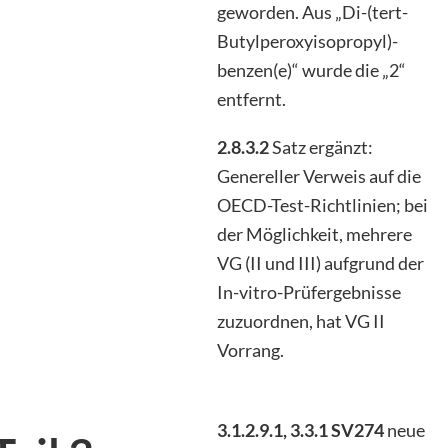
geworden. Aus „Di-(tert-
Butylperoxyisopropyl)-
benzen(e)“ wurde die „2“
entfernt.
2.8.3.2
Satz ergänzt:
Genereller Verweis auf die
OECD-Test-Richtlinien; bei
der Möglichkeit, mehrere
VG (II und III) aufgrund der
In-vitro-Prüfergebnisse
zuzuordnen, hat VG II
Vorrang.
3.1.2.9.1, 3.3.1 SV274
neue