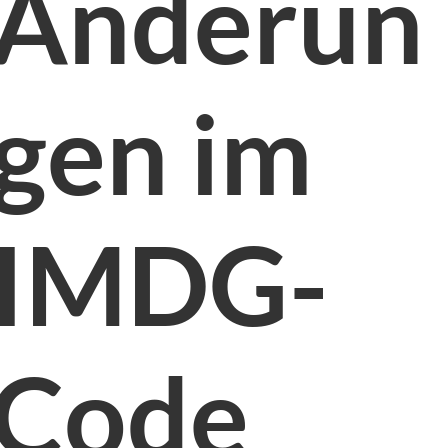
Änderun
gen im
IMDG-
Code