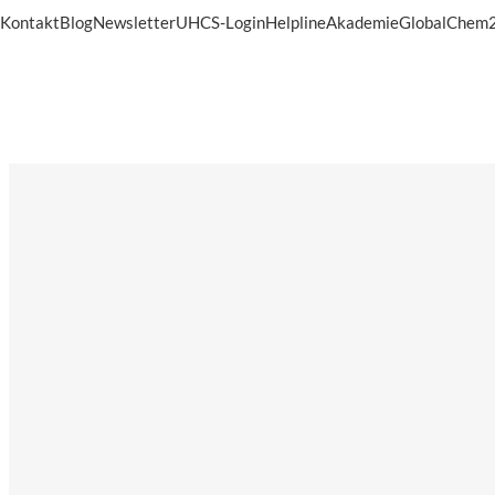
Kontakt
Blog
Newsletter
UHCS-Login
Helpline
Akademie
GlobalChem