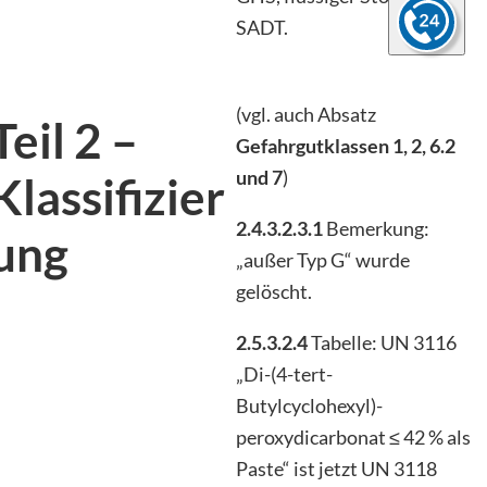
SADT.
(vgl. auch Absatz
Teil 2 –
Gefahrgutklassen 1, 2, 6.2
und 7
)
Klassifizier
2.4.3.2.3.1
Bemerkung:
ung
„außer Typ G“ wurde
gelöscht.
2.5.3.2.4
Tabelle: UN 3116
„Di-(4-tert-
Butylcyclohexyl)-
peroxydicarbonat ≤ 42 % als
Paste“ ist jetzt UN 3118