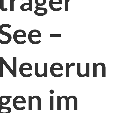
träger
See –
Neuerun
gen im