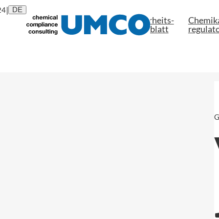
|
24
DE
Sicherheits-

Chemika
Über uns
datenblatt
regulato
G