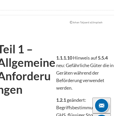
©
Johan Taljaard a|Unsplash
Teil 1 –
1.1.1.10
Hinweis auf
5.5.4
Allgemeine
neu: Gefährliche Güter die in
Anforderu
Geräten während der
Beförderung verwendet
ngen
werden.
1.2.1
geändert:
Begriffsbestimmungen für
GHS, flüssiger Stoff und