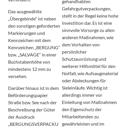
gehandhabten
Gefahrgutverpackungen,
Das ausgewählte
stellt in der Regel keine hohe
„Übergebinde“ ist neben
Investition dar. Es ist eine
den sonstigen geforderten
sinnvolle Vorsorge zu allen
Markierungen und
anderen Maßnahmen, wie
Kennzeichen mit dem
dem Vorhalten von
Kennzeichen „BERGUNG“
persönlicher
bzw. „SALVAGE“ in einer
Schutzausrüstung und
Buchstabenhöhe von
weiterer Hilfsmittel für den
mindestens 12 mm zu
Notfall, wie Aufsaugmaterial
versehen.
oder Abdeckungen für
Sieleinläufe. Wichtig ist
Darüber hinaus ist in dem
allerdings immer vor
Beförderungspapier
Einleitung von Maßnahmen
Straße bzw. See nach der
den Eigenschutz der
Beschreibung der Güter
Mitarbeitenden zu
der Ausdruck
gewährleisten und im
„BERGUNGSVERPACKU