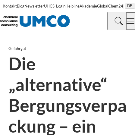
|
Kontakt
Blog
Newsletter
UHCS-Login
Helpline
Akademie
GlobalChem24
DE
Gefahrgut
Die
„alternative“
Bergungsverpa
ckung – ein