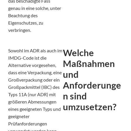
das beschädigte Fass
genau in eine solche, unter
Beachtung des
Eigenschutzes, zu
verbringen.
Welche
Sowohl im ADR als auch im
IMDG-Code ist die
Maßnahmen
Alternative vorgesehen,
und
dass eine Verpackung, eine
Großverpackung oder ein
Anforderunge
Großpackmittel (IBC) des
n sind
Typs 11A (nur ADR) mit
größeren Abmessungen
umzusetzen?
eines geeigneten Typs und
geeigneter
Prüfanforderungen
verwendet werden kann.