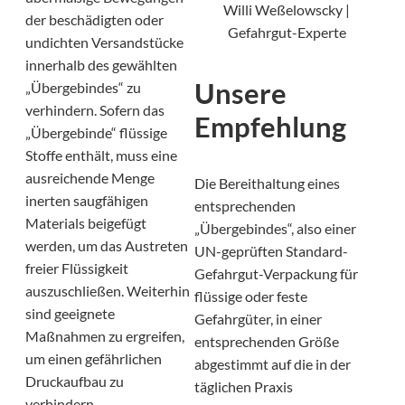
Willi Weßelowscky |
der beschädigten oder
Gefahrgut-Experte
undichten Versandstücke
innerhalb des gewählten
Unsere
„Übergebindes“ zu
verhindern. Sofern das
Empfehlung
„Übergebinde“ flüssige
Stoffe enthält, muss eine
ausreichende Menge
Die Bereithaltung eines
inerten saugfähigen
entsprechenden
Materials beigefügt
„Übergebindes“, also einer
werden, um das Austreten
UN-geprüften Standard-
freier Flüssigkeit
Gefahrgut-Verpackung für
auszuschließen. Weiterhin
flüssige oder feste
sind geeignete
Gefahrgüter, in einer
Maßnahmen zu ergreifen,
entsprechenden Größe
um einen gefährlichen
abgestimmt auf die in der
Druckaufbau zu
täglichen Praxis
verhindern.