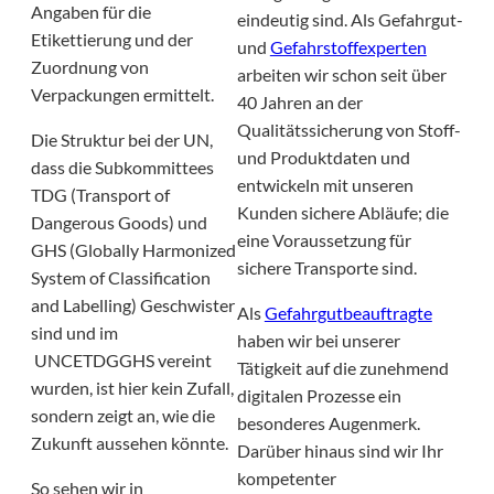
Angaben für die
eindeutig sind. Als Gefahrgut-
Etikettierung und der
und
Gefahrstoffexperten
Zuordnung von
arbeiten wir schon seit über
Verpackungen ermittelt.
40 Jahren an der
Qualitätssicherung von Stoff-
Die Struktur bei der UN,
und Produktdaten und
dass die Subkommittees
entwickeln mit unseren
TDG (Transport of
Kunden sichere Abläufe; die
Dangerous Goods) und
eine Voraussetzung für
GHS (Globally Harmonized
sichere Transporte sind.
System of Classification
and Labelling) Geschwister
Als
Gefahrgutbeauftragte
sind und im
haben wir bei unserer
UNCETDGGHS vereint
Tätigkeit auf die zunehmend
wurden, ist hier kein Zufall,
digitalen Prozesse ein
sondern zeigt an, wie die
besonderes Augenmerk.
Zukunft aussehen könnte.
Darüber hinaus sind wir Ihr
kompetenter
So sehen wir in