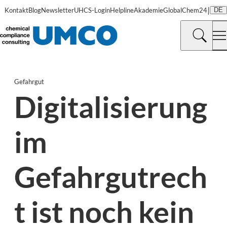
|
Kontakt
Blog
Newsletter
UHCS-Login
Helpline
Akademie
GlobalChem24
DE
Gefahrgut
Digitalisierung
im
Gefahrgutrech
t ist noch kein