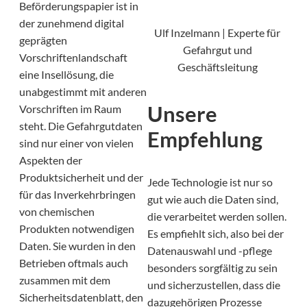
Beförderungspapier ist in
der zunehmend digital
Ulf Inzelmann | Experte für
geprägten
Gefahrgut und
Vorschriftenlandschaft
Geschäftsleitung
eine Insellösung, die
unabgestimmt mit anderen
Unsere
Vorschriften im Raum
steht. Die Gefahrgutdaten
Empfehlung
sind nur einer von vielen
Aspekten der
Produktsicherheit und der
Jede Technologie ist nur so
für das Inverkehrbringen
gut wie auch die Daten sind,
von chemischen
die verarbeitet werden sollen.
Produkten notwendigen
Es empfiehlt sich, also bei der
Daten. Sie wurden in den
Datenauswahl und -pflege
Betrieben oftmals auch
besonders sorgfältig zu sein
zusammen mit dem
und sicherzustellen, dass die
Sicherheitsdatenblatt, den
dazugehörigen Prozesse