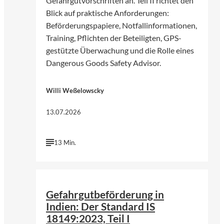
Gefahrgutvorschriften an. Teil II richtet den
Blick auf praktische Anforderungen:
Beförderungspapiere, Notfallinformationen,
Training, Pflichten der Beteiligten, GPS-
gestützte Überwachung und die Rolle eines
Dangerous Goods Safety Advisor.
Willi Weßelowscky
13.07.2026
13 Min.
©
Harsh Fuloria | Unsplash
Gefahrgutbeförderung in
Indien: Der Standard IS
18149:2023, Teil I