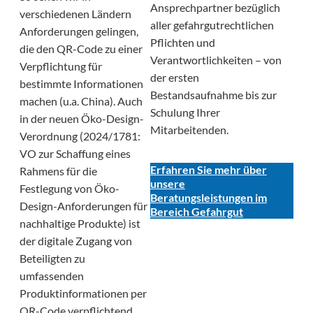
Ansprechpartner bezüglich
verschiedenen Ländern
aller gefahrgutrechtlichen
Anforderungen gelingen,
Pflichten und
die den QR-Code zu einer
Verantwortlichkeiten – von
Verpflichtung für
der ersten
bestimmte Informationen
Bestandsaufnahme bis zur
machen (u.a. China). Auch
Schulung Ihrer
in der neuen Öko-Design-
Mitarbeitenden.
Verordnung (2024/1781:
VO zur Schaffung eines
Erfahren Sie mehr über
Rahmens für die
unsere
Festlegung von Öko-
Beratungsleistungen im
Design-Anforderungen für
Bereich Gefahrgut
nachhaltige Produkte) ist
der digitale Zugang von
Beteiligten zu
umfassenden
Produktinformationen per
QR-Code verpflichtend