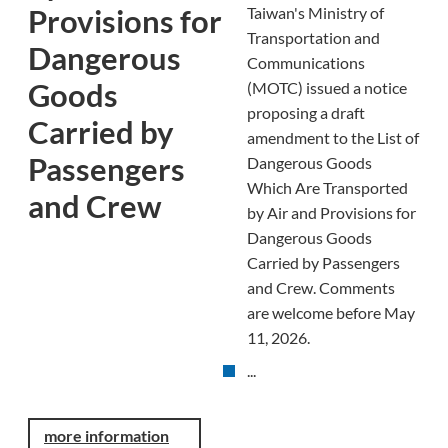
Provisions for
Taiwan's Ministry of
Transportation and
Dangerous
Communications
Goods
(MOTC) issued a notice
proposing a draft
Carried by
amendment to the List of
Passengers
Dangerous Goods
Which Are Transported
and Crew
by Air and Provisions for
Dangerous Goods
Carried by Passengers
and Crew. Comments
are welcome before May
11, 2026.
...
more information