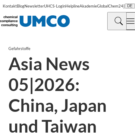
|
Kontakt
Blog
Newsletter
UHCS-Login
Helpline
Akademie
GlobalChem24
DE
Gefahrstoffe
Asia News
05|2026:
China, Japan
und Taiwan