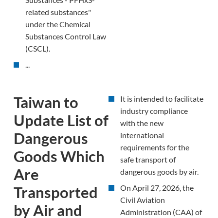
related substances"
under the Chemical
Substances Control Law
(CSCL).
...
Taiwan to
It is intended to facilitate
industry compliance
Update List of
with the new
Dangerous
international
requirements for the
Goods Which
safe transport of
Are
dangerous goods by air.
On April 27, 2026, the
Transported
Civil Aviation
by Air and
Administration (CAA) of