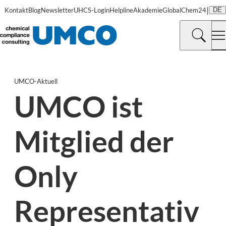
|
Kontakt
Blog
Newsletter
UHCS-Login
Helpline
Akademie
GlobalChem24
DE
UMCO-Aktuell
UMCO ist
Mitglied der
Only
Representativ