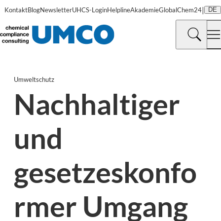
|
Kontakt
Blog
Newsletter
UHCS-Login
Helpline
Akademie
GlobalChem24
DE
Umweltschutz
Nachhaltiger
und
gesetzeskonfo
rmer Umgang