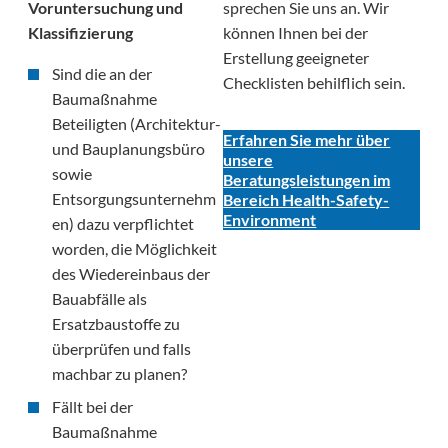
sprechen Sie uns an. Wir
Voruntersuchung und
können Ihnen bei der
Klassifizierung
Erstellung geeigneter
Sind die an der
Checklisten behilflich sein.
Baumaßnahme
Beteiligten (Architektur-
Erfahren Sie mehr über
und Bauplanungsbüro
unsere
sowie
Beratungsleistungen im
Entsorgungsunternehm
Bereich Health-Safety-
Environment
en) dazu verpflichtet
worden, die Möglichkeit
des Wiedereinbaus der
Bauabfälle als
Ersatzbaustoffe zu
überprüfen und falls
machbar zu planen?
Fällt bei der
Baumaßnahme