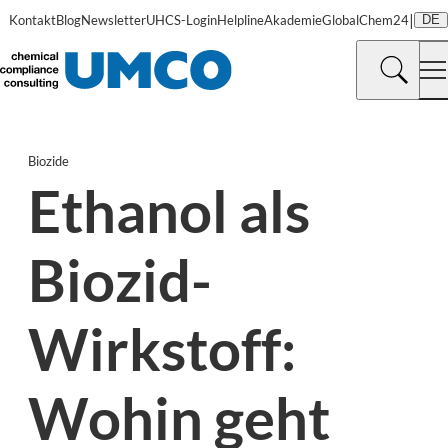
|
Kontakt
Blog
Newsletter
UHCS-Login
Helpline
Akademie
GlobalChem24
DE
Biozide
Ethanol als
Biozid-
Wirkstoff:
Wohin geht