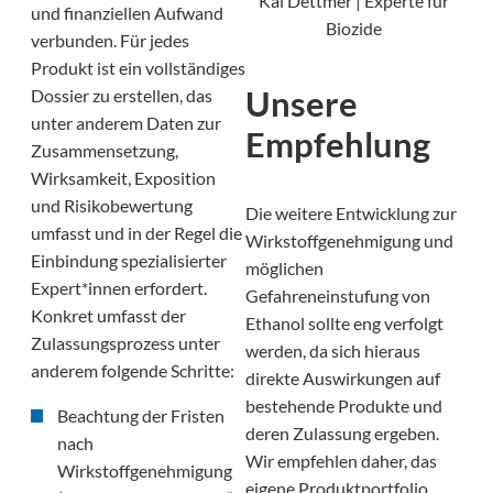
Kai Dettmer | Experte für
und finanziellen Aufwand
Biozide
verbunden. Für jedes
Produkt ist ein vollständiges
Unsere
Dossier zu erstellen, das
unter anderem Daten zur
Empfehlung
Zusammensetzung,
Wirksamkeit, Exposition
und Risikobewertung
Die weitere Entwicklung zur
umfasst und in der Regel die
Wirkstoffgenehmigung und
Einbindung spezialisierter
möglichen
Expert*innen erfordert.
Gefahreneinstufung von
Konkret umfasst der
Ethanol sollte eng verfolgt
Zulassungsprozess unter
werden, da sich hieraus
anderem folgende Schritte:
direkte Auswirkungen auf
bestehende Produkte und
Beachtung der Fristen
deren Zulassung ergeben.
nach
Wir empfehlen daher, das
Wirkstoffgenehmigung
eigene Produktportfolio