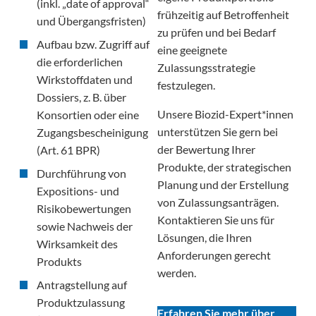
(inkl. „date of approval“
frühzeitig auf Betroffenheit
und Übergangsfristen)
zu prüfen und bei Bedarf
Aufbau bzw. Zugriff auf
eine geeignete
die erforderlichen
Zulassungsstrategie
Wirkstoffdaten und
festzulegen.
Dossiers, z. B. über
Unsere Biozid-Expert*innen
Konsortien oder eine
unterstützen Sie gern bei
Zugangsbescheinigung
der Bewertung Ihrer
(Art. 61 BPR)
Produkte, der strategischen
Durchführung von
Planung und der Erstellung
Expositions- und
von Zulassungsanträgen.
Risikobewertungen
Kontaktieren Sie uns für
sowie Nachweis der
Lösungen, die Ihren
Wirksamkeit des
Anforderungen gerecht
Produkts
werden.
Antragstellung auf
Produktzulassung
Erfahren Sie mehr über