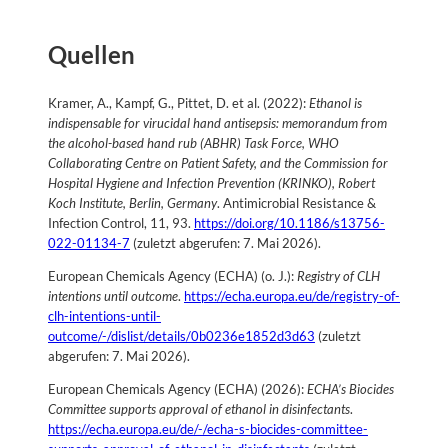
Quellen
Kramer, A., Kampf, G., Pittet, D. et al. (2022):
Ethanol is
indispensable for virucidal hand antisepsis: memorandum from
the alcohol-based hand rub (ABHR) Task Force, WHO
Collaborating Centre on Patient Safety, and the Commission for
Hospital Hygiene and Infection Prevention (KRINKO), Robert
Koch Institute, Berlin, Germany
. Antimicrobial Resistance &
Infection Control, 11, 93.
https://doi.org/10.1186/s13756-
022-01134-7
(zuletzt abgerufen: 7. Mai 2026).
European Chemicals Agency (ECHA) (o. J.):
Registry of CLH
intentions until outcome
.
https://echa.europa.eu/de/registry-of-
clh-intentions-until-
outcome/-/dislist/details/0b0236e1852d3d63
(zuletzt
abgerufen: 7. Mai 2026).
European Chemicals Agency (ECHA) (2026):
ECHA’s Biocides
Committee supports approval of ethanol in disinfectants
.
https://echa.europa.eu/de/-/echa-s-biocides-committee-