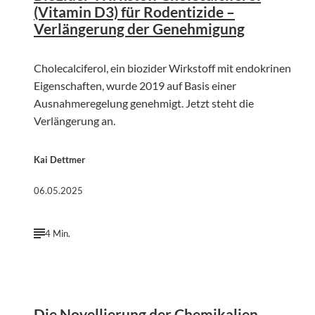
(Vitamin D3) für Rodentizide –
Verlängerung der Genehmigung
Cholecalciferol, ein biozider Wirkstoff mit endokrinen
Eigenschaften, wurde 2019 auf Basis einer
Ausnahmeregelung genehmigt. Jetzt steht die
Verlängerung an.
Kai Dettmer
06.05.2025
4 Min.
©
KI-generiert | firefly.adobe.com
Die Novellierung der Chemikalien-