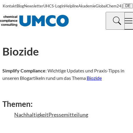
|
Kontakt
Blog
Newsletter
UHCS-Login
Helpline
Akademie
GlobalChem24
DE
Biozide
Simplify Compliance
: Wichtige Updates und Praxis-Tipps in
unseren Blogartikeln rund um das Thema
Biozide
Themen:
Nachhaltigkeit
Pressemitteilung