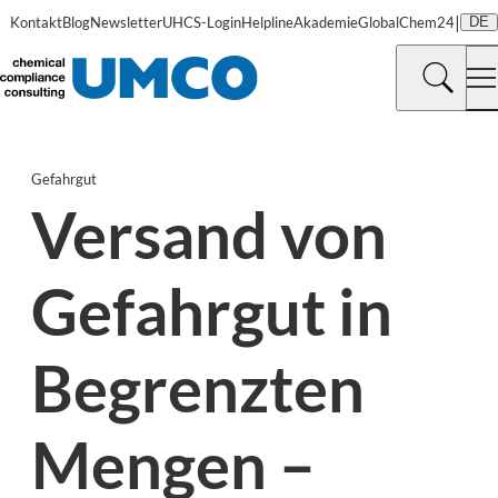
|
Kontakt
Blog
Newsletter
UHCS-Login
Helpline
Akademie
GlobalChem24
DE
Gefahrgut
Versand von
Gefahrgut in
Begrenzten
Mengen –