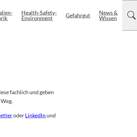
lien-

Health-Safety-

News &

Gefahrgut
rik 
Environment
Wissen
iese fachlich und geben
n Weg.
etter
oder
LinkedIn
und