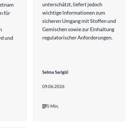
unterschätzt, liefert jedoch
Vietnam
wichtige Informationen zum
n für
sicheren Umgang mit Stoffen und
Gemischen sowie zur Einhaltung
n
regulatorischer Anforderungen.
yd und
Selma Sarigül
09.06.2026
5 Min.
GPT (OpenAI)