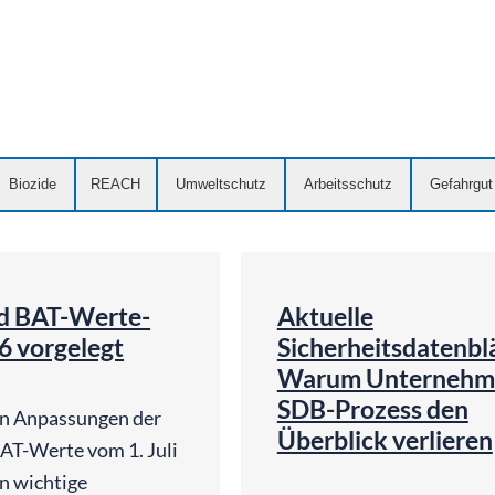
Biozide
REACH
Umweltschutz
Arbeitsschutz
Gefahrgut
©
©
Michal Jarmoluk | Pixabay
KI-genergiert | chat
d BAT-Werte-
Aktuelle
6 vorgelegt
Sicherheitsdatenblä
Warum Unternehm
SDB-Prozess den
en Anpassungen der
Überblick verlieren
T-Werte vom 1. Juli
n wichtige