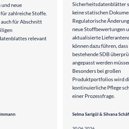
Sicherheitsdatenblätter 
 und neue
keine statischen Dokume
ür zahlreiche Stoffe.
Regulatorische Änderung
 auch für Abschnitt
neue Stoffbewertungen 
iligen
aktualisierte Lieferante
datenblattes relevant
können dazu führen, dass
bestehende SDB überprü
angepasst werden müsse
Besonders bei großen
Produktportfolios wird d
kontinuierliche Pflege sch
einer Prozessfrage.
Timmann
Selma Sarigül & Silvana Schä
30.06.2026