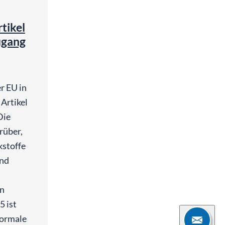
rtikel
ugang
r EU in
Artikel
Die
rüber,
kstoffe
und
en
5 ist
formale