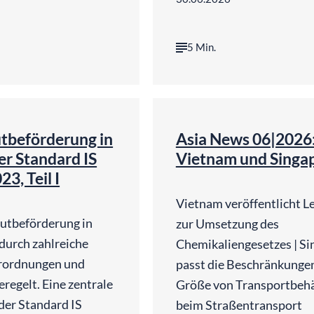
5 Min.
©
©
Harsh Fuloria | Unsplash
Pfüde
tbeförderung in
Asia News 06|2026
er Standard IS
Vietnam und Singa
3, Teil I
Vietnam veröffentlicht Le
utbeförderung in
zur Umsetzung des
 durch zahlreiche
Chemikaliengesetzes | Si
erordnungen und
passt die Beschränkungen
regelt. Eine zentrale
Größe von Transportbehä
 der Standard IS
beim Straßentransport