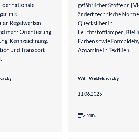
 der nationale
gefährlicher Stoffe an | 
gen mit
ändert technische Norme
alen Regelwerken
Quecksilber in
nd mehr Orientierung
Leuchtstofflampen, Blei i
ung, Kennzeichnung,
Farben sowie Formaldeh
ion und Transport
Azoamine in Textilien
.
wscky
Willi Weßelowscky
11.06.2026
2 Min.
©
©
Luke Peters | Unsplash
KI-generiert | chat