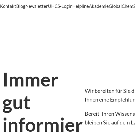
Kontakt
Blog
Newsletter
UHCS-Login
Helpline
Akademie
GlobalChem
Immer
Wir bereiten für Sie 
gut
Ihnen eine Empfehlun
Bereit, Ihren Wissen
informier
bleiben Sie auf dem 