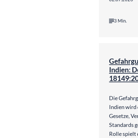
3 Min.
Gefahrgu
Indien: D
18149:202
Die Gefahrg
Indien wird
Gesetze, V
Standards ge
Rolle spielt