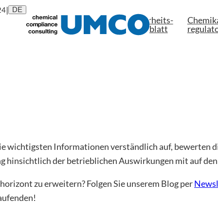
|
24
DE
Sicherheits-

Chemika
Über uns
datenblatt
regulato
die wichtigsten Informationen verständlich auf, bewerten d
g hinsichtlich der betrieblichen Auswirkungen mit auf de
shorizont zu erweitern? Folgen Sie unserem Blog per
Newsl
Laufenden!