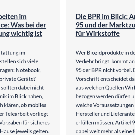
beiten im
Die BPR im Blick: A
ce: Was bei der
95 und der Marktz
ng wichtig ist
für Wirkstoffe
stattung im
Wer Biozidprodukte in de
tellen sich viele
Verkehr bringt, kommt an 
Fragen: Notebook,
95 der BPR nicht vorbei. 
 private Geräte?
Vorschrift entscheidet da
sollten dabei nicht
aus welchen Quellen Wir
nik im Blick haben,
bezogen werden dürfen 
h klären, ob mobiles
welche Voraussetzungen
r Telearbeit vorliegt
Hersteller und Lieferant
Vorgaben für sicheres
erfüllen müssen. Artikel 9
Hause jeweils gelten.
dabei weit mehr als eine 