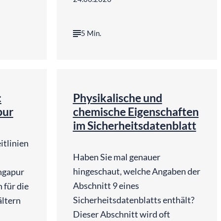
5 Min.
©
ri | Pixabay
UMCO GmbH
:
Physikalische und
pur
chemische Eigenschaften
im Sicherheitsdatenblatt
itlinien
Haben Sie mal genauer
hingeschaut, welche Angaben der
ngapur
Abschnitt 9 eines
 für die
Sicherheitsdatenblatts enthält?
ltern
Dieser Abschnitt wird oft