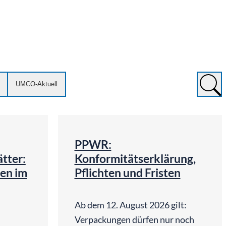
UMCO-Aktuell
©
GPT (OpenAI)
KI-genergiert | chatGPT (OpenAI)
PPWR:
tter:
Konformitätserklärung,
en im
Pflichten und Fristen
Ab dem 12. August 2026 gilt:
Verpackungen dürfen nur noch