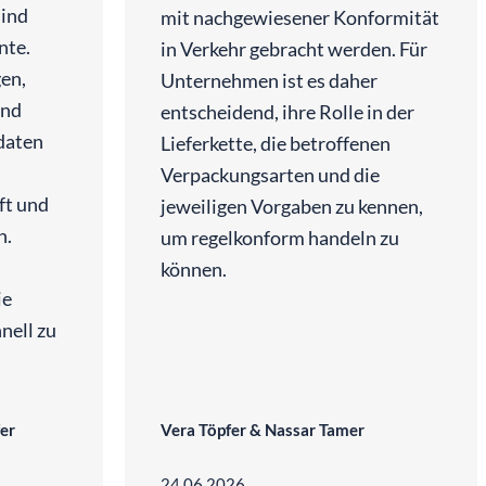
sind
mit nachgewiesener Konformität
nte.
in Verkehr gebracht werden. Für
en,
Unternehmen ist es daher
und
entscheidend, ihre Rolle in der
ndaten
Lieferkette, die betroffenen
Verpackungsarten und die
ft und
jeweiligen Vorgaben zu kennen,
n.
um regelkonform handeln zu
können.
ie
nell zu
fer
Vera Töpfer & Nassar Tamer
24.06.2026